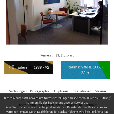
Kernerstr. 33, Stuttgart
Raumschiffe II, 2006 -
Ölmalerei II, 1989 - 92
07
Zeichnungen
Druckgraphik
Skulpturen
Installationen
Malerei
×
Ausstellungssituationen
Arbeitssituationen
Videos
Publikationen
Dieses Album nutzt Cookies um Nutzereinstellungen zu speichern. Durch die Nutzung
stimmen Sie der Speicherung unserer Cookies zu.
Texte
Vita und Ausstellungen
Impressum
Kontakt
Diese Website verwendet die folgenden externen Dienste, die Ihre Besuche anonym
verfolgen können. Durch Deaktivieren der Nachverfolgung wird ihre Funktionalität
http://wolfgangfolmer.de/
·
Online Fotoalbem mit jAlbum erstellen
·